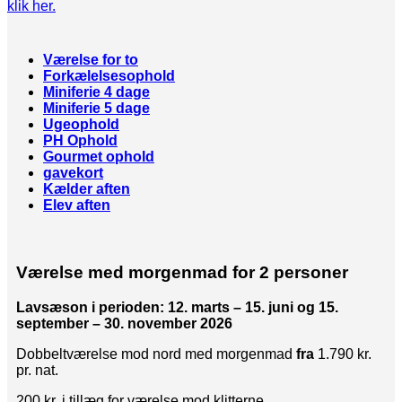
klik her.
Værelse for to
Forkælelsesophold
Miniferie 4 dage
Miniferie 5 dage
Ugeophold
PH Ophold
Gourmet ophold
gavekort
Kælder aften
Elev aften
Værelse med morgenmad for 2 personer
Lavsæson i perioden: 12. marts – 15. juni og 15.
september – 30. november 2026
Dobbeltværelse mod nord med morgenmad
fra
1.790 kr.
pr. nat.
200 kr. i tillæg for værelse mod klitterne.