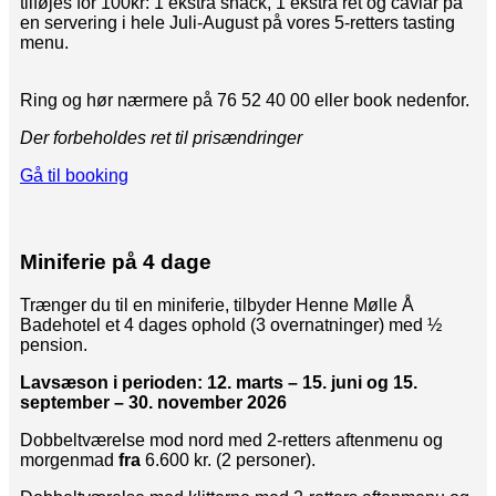
tilføjes for 100kr: 1 ekstra snack, 1 ekstra ret og caviar på
en servering i hele Juli-August på vores 5-retters tasting
menu.
Ring og hør nærmere på 76 52 40 00 eller book nedenfor.
Der forbeholdes ret til prisændringer
Gå til booking
Miniferie på 4 dage
Trænger du til en miniferie, tilbyder Henne Mølle Å
Badehotel et 4 dages ophold (3 overnatninger) med ½
pension.
Lavsæson i perioden: 12. marts – 15. juni og 15.
september – 30. november 2026
Dobbeltværelse mod nord med 2-retters aftenmenu og
morgenmad
fra
6.600 kr. (2 personer).